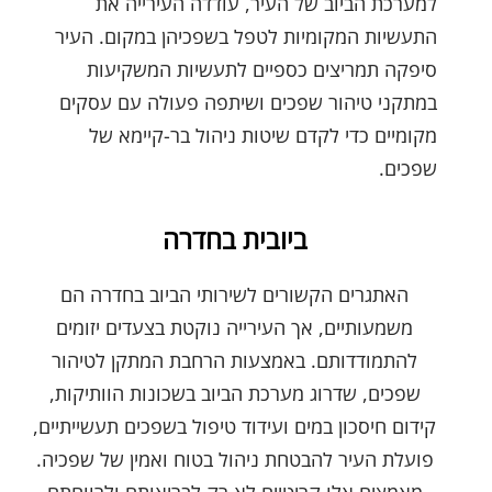
למערכת הביוב של העיר, עודדה העירייה את
התעשיות המקומיות לטפל בשפכיהן במקום. העיר
סיפקה תמריצים כספיים לתעשיות המשקיעות
במתקני טיהור שפכים ושיתפה פעולה עם עסקים
מקומיים כדי לקדם שיטות ניהול בר-קיימא של
שפכים.
ביובית בחדרה
האתגרים הקשורים לשירותי הביוב בחדרה הם
משמעותיים, אך העירייה נוקטת בצעדים יזומים
להתמודדותם. באמצעות הרחבת המתקן לטיהור
שפכים, שדרוג מערכת הביוב בשכונות הוותיקות,
קידום חיסכון במים ועידוד טיפול בשפכים תעשייתיים,
פועלת העיר להבטחת ניהול בטוח ואמין של שפכיה.
מאמצים אלו קריטיים לא רק לבריאותם ולרווחתם