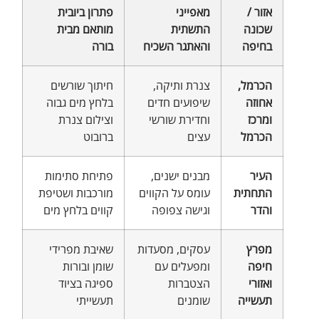
אזור /
מאפייני
פתרון ביובית
שכונה
התשתית
מותאם מבית
בחיפה
והאתגר השכיח
בורה
הכרמל,
צנרת ותיקה,
חיתוך שורשים
אחוזה
שיפועים חדים
בלחץ מים גבוה
ומרכז
וחדירת שורשי
וצילום צנרת
הכרמל
עצים
ברובוט
העיר
מבנים ישנים,
פתיחת סתימות
התחתית
עומס על הקווים
מורכבות ושטיפת
והדר
וגישה צפופה
קווים בלחץ מים
מפרץ
עסקים, מסעדות
שאיבת מפרידי
חיפה
ומפעלים עם
שומן ובורות
ואזורי
הצטברות
ספיגה בציוד
תעשייה
שומנים
תעשייתי