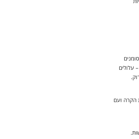
ות
ומנים
– עלולים
וק.
 הקרה ועם
ות.