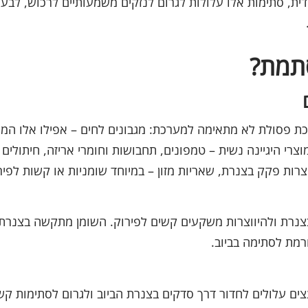
ית, סתימות אלו עלולות לגרום לנזקים משמעותיים לרכוש, לבעי
סתמת?
כת פסולת לא מתאימה למערכת: מגבונים לחים – אפילו אלו המס
י היגיינה נשית – טמפונים, תחבושות וחומרי אריזה, חיתולים 
רות פקק בצנרת, שאריות מזון – במיוחד שומניות או קשות לפיר
בצנרת ולהיווצרות משקעים קשים לפירוק. השומן מתקשה בצנרת
רמת לסתימה בביוב.
צים עלולים לחדור דרך סדקים בצנרת הביוב ולגרום לסתימות קש