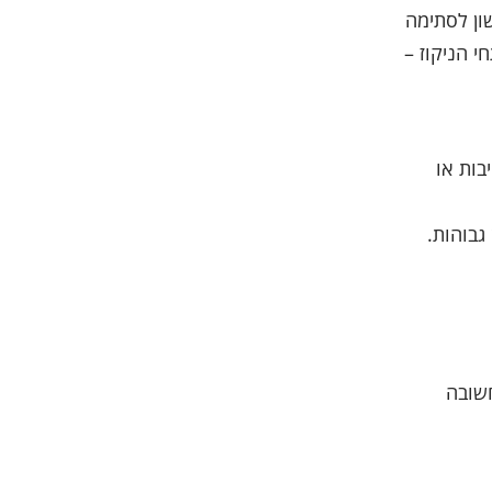
ון לסתימה
 הניקוז –
בות או
גבוהות.
חשובה