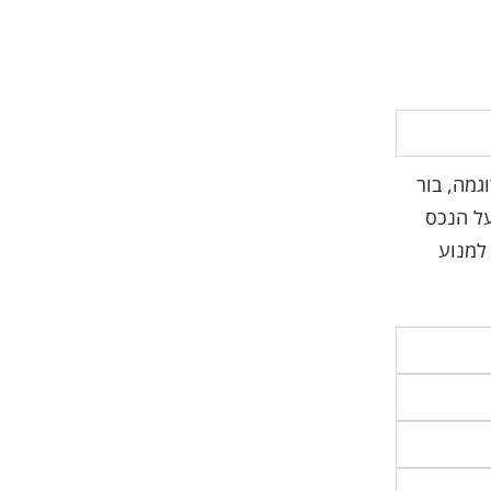
גמה, בור
על הנכס
למנוע